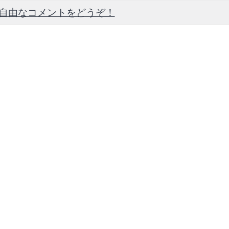
英語だけでなく、文化や日常生活についても学ぶことがで
最初は発言することに恥ずかしさや緊張を感じていました
.自由なコメントをどうぞ！
定番のアメリカ土産系：スターバックスのご当地タンブラ
することを楽しめるようになりました。
ッズ、ワシントン州限定チャーム
授業中に飲み物を飲んだり軽食を食べたりできるリラック
食品系：ギラデリのチョコレート、チョコレートがけチェ
を促してくれる点に驚いた。
の他大容量のスナック
日用品・ファッション系：バス＆ボディワークスという日
服、化粧品、アクセサリー
‐英語力の上達が全く感じられない, 5‐とても英語力が上達した
‐達成できなかった, 5‐達成できた
‐大不満, 5‐大満足