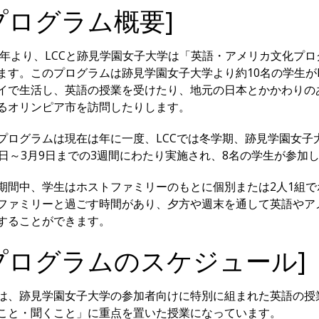
プログラム概要]
15年より、LCCと跡見学園女子大学は「英語・アメリカ文化プ
ます。このプログラムは跡見学園女子大学より約10名の学生がL
イで生活し、英語の授業を受けたり、地元の日本とかかわりの
るオリンピア市を訪問したりします。
プログラムは現在は年に一度、LCCでは冬学期、跡見学園女子
4日～3月9日までの3週間にわたり実施され、8名の学生が参加
期間中、学生はホストファミリーのもとに個別または2人1組
ファミリーと過ごす時間があり、夕方や週末を通して英語やア
することができます。
プログラムのスケジュール]
は、跡見学園女子大学の参加者向けに特別に組まれた英語の授
こと・聞くこと」に重点を置いた授業になっています。