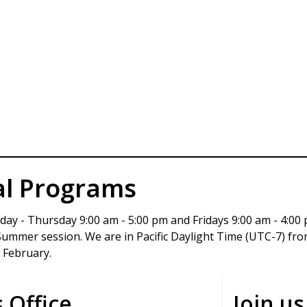
英語に自信がなくても、勇気を出して参加すれば新しい経
と減っていく。大切なのは英語力よりも積極性とオープン
al Programs
ホストファミリーや先生、プログラムにかかわっていた方
で英語に触れることで、安心して楽しく過ごせる貴重な経
day - Thursday 9:00 am - 5:00 pm and Fridays 9:00 am - 4:00 
このような機会は限られているため、少しでも興味がある
 Summer session. We are in Pacific Daylight Time (UTC-7) f
番」と言えるほどの思い出になる。
 February.
 Office
Join u