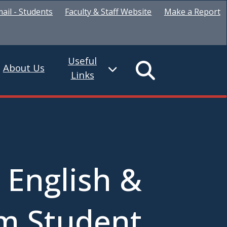
ail - Students
Faculty & Staff Website
Make a Report
Useful
About Us
Links
 English &
m Student