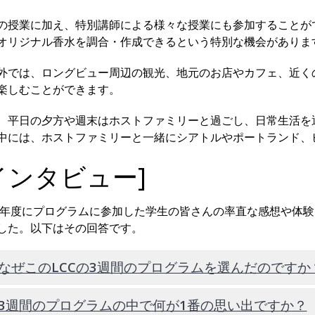
の授業に加え、特別講師による様々な授業にも参加することが
オリジナル香水を調合・作成できるという特別な機会がありま
外では、ロングビュー周辺の観光、地元のお店やカフェ、近く
楽しむことができます。
、平日の夕方や週末はホストファミリーと過ごし、日常生活を
中には、ホストファミリーと一緒にシアトルやポートランド、
インタビュー]
26年度にプログラムに参加した学生の皆さんの率直な感想や体
した。以下はその回答です。
.なぜこのLCCの3週間のプログラムを選んだのですか
.3週間のプログラムの中で何が1番の思い出ですか？
アメリカに訪れて、特にスピーキングとリスニングを中心