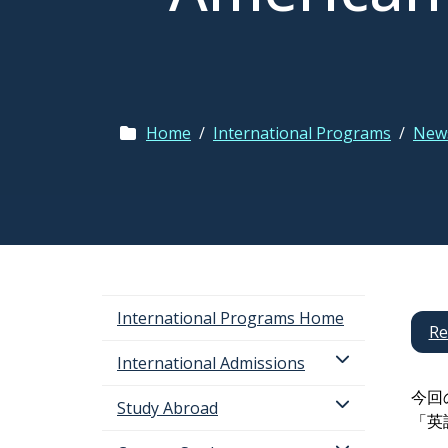
Home
/
International Programs
/
News
International Programs Home
Re
International Admissions
今回
Study Abroad
「英