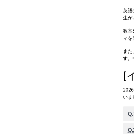
英語
生が
教室
ィを
また
す。
[
20
いま
Q
Q