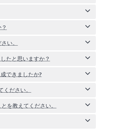
思ったから。
についてもっと学びたいと思ったから。
か？
ださい。
達したと思いますか？
nd cities like Seattle and Portland with
uch as hiking and camping in nature.
達成できましたか?
s at home and family gatherings.
えてください。
にもオープンに接してくれたこと。
、ホストファミリーが温かく迎えてくれて、
ことを教えてください。
タイルに違いを感た。
り、スケールが大きく感じられた。
トファミリーと一緒に出かけた。
てくれたので、特に夕食の時間の会話を楽し
ィブだと感じた。生徒は先生や他の生徒達と
を楽しんだ。
に活発な意見交換の場があったりした。
ファミリーとの時間を大切にした。