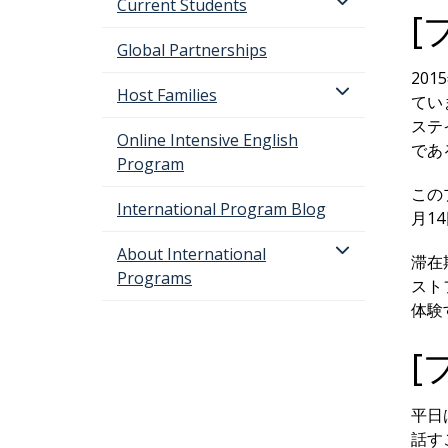
Current Students
[
Global Partnerships
20
Host Families
てい
ステ
Online Intensive English
であ
Program
この
International Program Blog
月1
About International
滞在
Programs
スト
体験
[
平日
話す