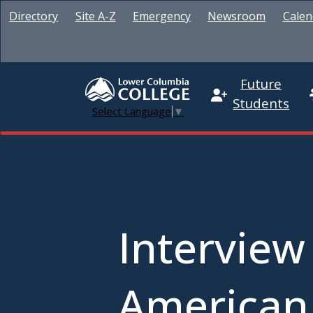
Directory
Site A-Z
Emergency
Newsroom
Calen
Future
Students
Select Language
▼
Interview
American