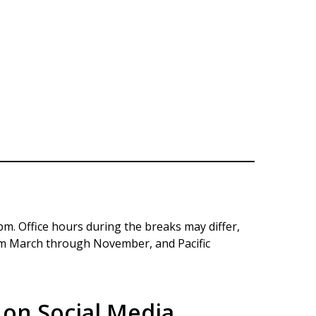
験や友達を得られ、英語への苦手意識も自然
な姿勢です。
々がとても温かく、そのような日常生活の中
験ができる。
pm. Office hours during the breaks may differ,
なら挑戦するべきで、将来きっと「人生で一
rom March through November, and Pacific
s on Social Media