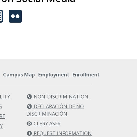
s
Campus Map
Employment
Enrollment
LITY
NON-DISCRIMINATION
S
DECLARACIÓN DE NO
DISCRIMINACIÓN
RE
CLERY ASFR
Y
REQUEST INFORMATION