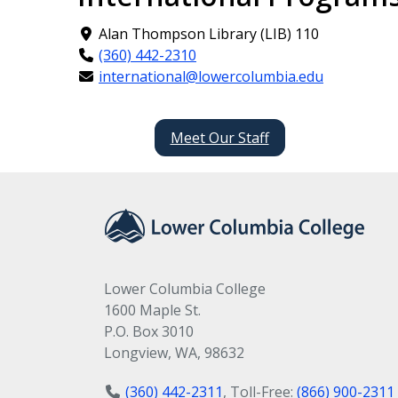
Alan Thompson Library (LIB) 110
(360) 442-2310
international@lowercolumbia.edu
Meet Our Staff
Lower Columbia College
1600 Maple St.
P.O. Box 3010
Longview, WA, 98632
(360) 442-2311
, Toll-Free:
(866) 900-2311