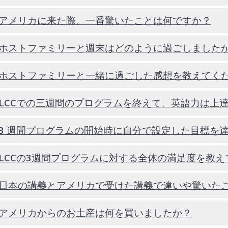
短期留学プログラムを経験することで、自分を変えたいと
安全でサポートのある環境の中で、日本以外の様々な文化
.アメリカに来た際、一番驚いたことは何ですか？
ホストファミリーと過ごした時間
アメリカの食べ物（サイズ、種類など）
.ホストファミリーと週末はどのように過ごしました
.ホストファミリーと一緒に過ごした感想を教えてく
.LCCでの三週間のプログラムを終えて、英語力は上
I visited beaches, mountains, a
our host families.
I enjoyed outdoor activities s
.3 週間プログラムの開始時に自分で設定した目標を
I spent time with host familie
.LCCの3週間プログラムに対する全体の満足度を教
アメリカの人たちは皆とてもフレンドリーで、初対面の人
最初は英語でのコミュニケーションに不安がありましたが
.日本の講義とアメリカで受けた講義で違いや驚いた
日常生活には文化の違いがあり、特に料理の量やライフス
徐々にリラックスして過ごせるようになりました。
日本と比べて、全体的にすべてがとてもリラックスしてお
ビーチや山、シアトルやポートランドなどの都市に、ホス
家族の一員のように接してくれ、優しく分かりやすく話し
.アメリカからのお土産は何を買いましたか？
日本の授業と比べて、アメリカの授業はよりインタラクテ
ハイキングやキャンプなど、自然の中でのアウトドア活動
むことが出来た。
積極的に意見を交わし、自分の意見を共有したり、授業中
家で過ごしたり、家族の集まりに参加したりして、ホスト