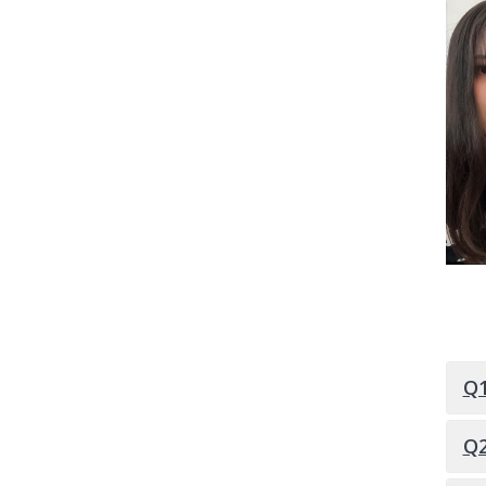
お
Q
看
Q