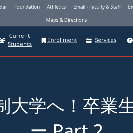
dar
Foundation
Athletics
Email - Faculty & Staff
Em
Maps & Directions
Current
Enrollment
Services
Students
年制大学へ！卒業
ー Part 2