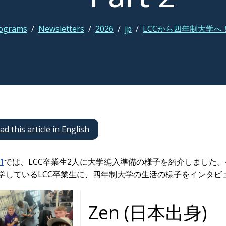
rograms
/
Newsletters
/
2026
/
jp
/
LCCから四年制大学へ！
ad this article in English
1
では、LCC卒業生2人に大学編入準備の様子を紹介しました
学しているLCC卒業生に、四年制大学の生活の様子をインタビ
Zen (日本出身)