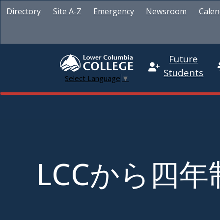
Directory
Site A-Z
Emergency
Newsroom
Calen
Future
Students
Select Language
▼
LCCから四