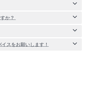
ですか？
二年制大学は、各学生に対してより個別的な
年制大学はより幅広い活動や経験を提供し、
ンティア活動や留学プログラムなど、より多
対応をしてくれる環境ではないため、自立し
であることです。
バイスをお願いします！
礼拝や聖書研究などの活動を行っています。
じめとする他国から来ているため、全校生徒
生交流会を開催したり、K-POPダンスパフ
い出は、後から振り返ったときにきっと幸
トを開催しています。
家族のような存在となり、強い支えとなる
価値あることです。