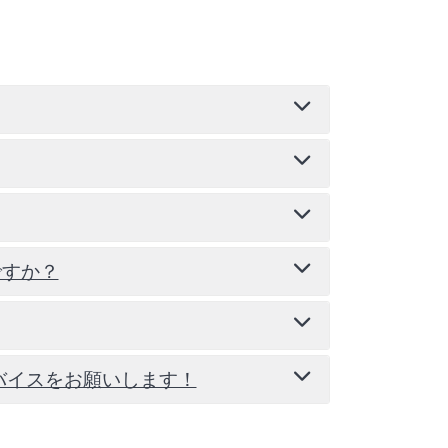
LCCより規模が大きいです！
ですか？
題、試験に関して柔軟に対応できない場合が
バイスをお願いします！
試合が行われています！
定より卒業がどれだけ遅れるかを把握して