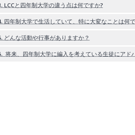
ースウェストユニバーシティ
3. LCCと四年制大学の違う点は何ですか?
4. 四年制大学で生活していて、特に大変なことは何
小規模な学生数を擁するLCC含め、
指導と支援を提供できる一方で、四
その規模の大きさゆえに地域のボラ
5. どんな活動や行事がありますか？
大変なことは、学校が細やかな個別
くの機会を提供しています。
て自分の生活を管理することが必要
6. 将来、四年制大学に編入を考えている生徒にアド
本校はキリスト教学校であるため、
多くの交換留学生が韓国や日本をは
向けにアジア料理を提供したり、留学
校活動に積極的に参加することはとても大切です。その時の思
ォーマンスを披露したりするイベン
な気持ちにしてくれます。。何よりも、ここで出会った友達は
とがあります。友達との強い絆を築き、維持することはとても