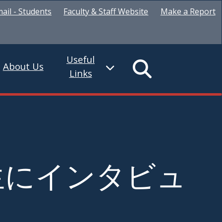
ail - Students
Faculty & Staff Website
Make a Report
Useful
About Us
Links
生にインタビュ