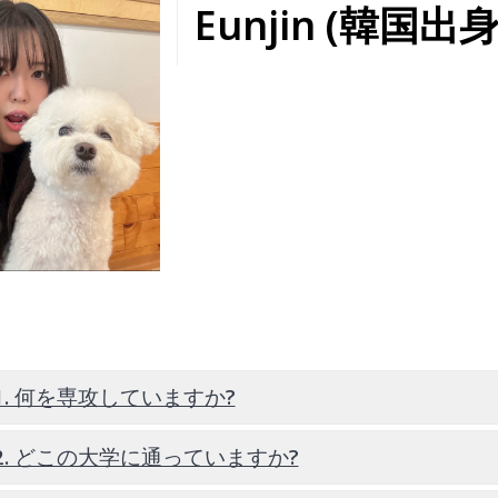
くことをおすすめします！
Eunjin (韓国出身
1. 何を専攻していますか?
護
2. どこの大学に通っていますか?