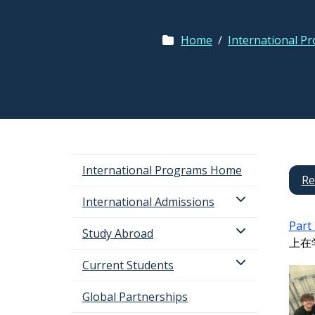
Home
/
International P
International Programs Home
Re
International Admissions
Part 
Study Abroad
上在
Current Students
Global Partnerships