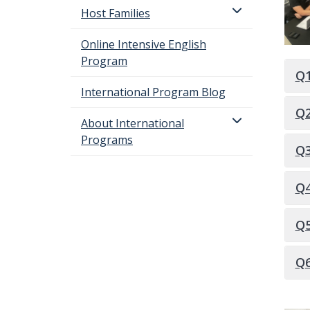
Host Families
Online Intensive English
Program
Q
International Program Blog
機
Q
About International
Programs
Q
行
Q
Q
Q
編