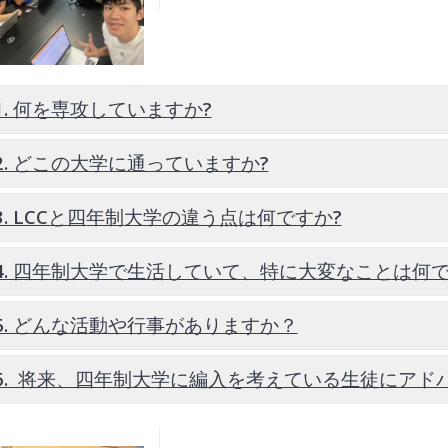
1. 何を専攻していますか?
械工学
2. どこの大学に通っていますか?
3. LCCと四年制大学の違う点は何ですか?
グランドキャニオンユニバーシティ
事、クラブ活動、生徒数、キャンパスの規模など、全てにおいて
4. 四年制大学で生活していて、特に大変なことは何
5. どんな活動や行事がありますか？
学生数が非常に多いため、授業や課
多いことです。
6. 将来、四年制大学に編入を考えている生徒にアド
シーズン中にはバスケットボールの
入先の大学で履修すべき科目の順序と、それによって当初の予